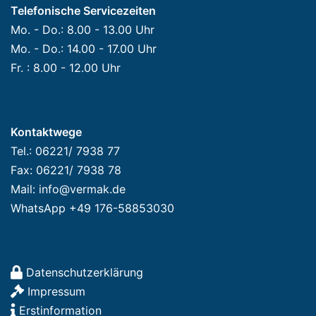
Telefonische Servicezeiten
telef
ngv
Viel
ens
Mo. - Do.: 8.00 - 13.00 Uhr
onis
ersi
en 
wert 
Mo. - Do.: 14.00 - 17.00 Uhr
ch 
cher
Dan
👍
Kont
ung. 
k 
Fr. : 8.00 - 12.00 Uhr
akt 
Es 
fuer 
zu 
wur
Kom
Ver
de 
pete
Kontaktwege
Mar
alles 
nz 
Tel.: 06221/ 7938 77
k 
sehr 
und 
auf, 
gut 
Serv
Fax: 06221/ 7938 78
da 
erkl
ice, 
Mail: info@vermak.de
die 
ärt 
Herr 
WhatsApp +49 176-58853030
Bew
und 
Sch
ertu
die 
mitt!
nge
Abw
n 
icklu
Datenschutzerklärung
sehr 
ng 
Impressum
posi
war 
Erstinformation