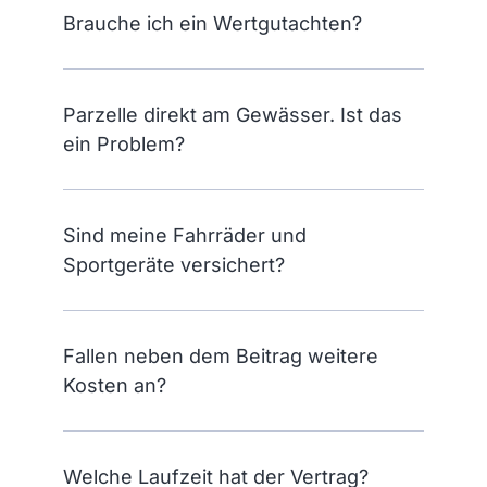
posi
war 
Brauche ich ein Wertgutachten?
tiv 
einf
war
ach. 
en.
Man 
Parzelle direkt am Gewässer. Ist das
Dies 
fühlt 
ein Problem?
kan
sich 
n 
gut 
ich 
aufg
nur 
eho
Sind meine Fahrräder und
best
ben.
Sportgeräte versichert?
ätig
Viel
en. 
en 
Die 
Dan
Abw
k
Fallen neben dem Beitrag weitere
icklu
Kosten an?
ng 
war 
unk
Welche Laufzeit hat der Vertrag?
omp