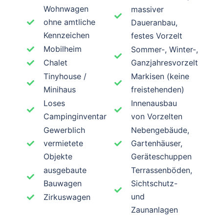
Wohnwagen
massiver
ohne amtliche
Daueranbau,
Kennzeichen
festes Vorzelt
Mobilheim
Sommer-, Winter-,
Chalet
Ganzjahresvorzelt
Tinyhouse /
Markisen (keine
Minihaus
freistehenden)
Loses
Innenausbau
Campinginventar
von Vorzelten
Gewerblich
Nebengebäude,
vermietete
Gartenhäuser,
Objekte
Geräteschuppen
ausgebaute
Terrassenböden,
Bauwagen
Sichtschutz-
und
Zirkuswagen
Zaunanlagen