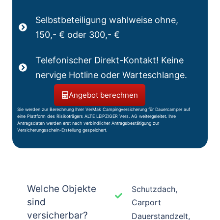
Selbstbeteiligung wahlweise ohne,
150,- € oder 300,- €
Telefonischer Direkt-Kontakt! Keine
nervige Hotline oder Warteschlange.
Angebot berechnen
Sie werden zur Berechnung Ihrer VerMak Campingversicherung für Dauercamper auf
eine Plattform des Risikoträgers ALTE LEIPZIGER Vers. AG weitergeleitet. Ihre
Antragsdaten werden erst nach verbindlicher Antragsbestätigung zur
Versicherungsschein-Erstellung gespeichert.
Welche Objekte
Schutzdach,
sind
Carport
versicherbar?
Dauerstandzelt,