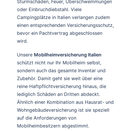
Sturmschäden, Feuer, Überschwemmungen
sehr 
oder Einbruchdiebstahl. Viele
nett
Campingplätze in Italien verlangen zudem
e 
einen entsprechenden Versicherungsschutz,
und 
kom
bevor ein Pachtvertrag abgeschlossen
pete
wird.
nte 
Bera
Unsere
Mobilheimversicherung Italien
tung
schützt nicht nur Ihr Mobilheim selbst,
.
sondern auch das gesamte Inventar und
Viel
Zubehör. Damit geht sie weit über eine
en 
reine Haftpflichtversicherung hinaus, die
Dan
lediglich Schäden an Dritten abdeckt.
k
Ähnlich einer Kombination aus Hausrat- und
Wohngebäudeversicherung ist sie speziell
auf die Anforderungen von
Mobilheimbesitzern abgestimmt.