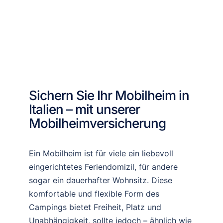
telef
ngv
Viel
ens
onis
ersi
en 
wert 
ch 
cher
Dan
👍
Kont
ung. 
k 
akt 
Es 
fuer 
zu 
wur
Kom
Ver
de 
pete
Mar
alles 
nz 
Sichern Sie Ihr Mobilheim in
k 
sehr 
und 
Italien – mit unserer
auf, 
gut 
Serv
da 
erkl
ice, 
Mobilheimversicherung
die 
ärt 
Herr 
Bew
und 
Sch
Ein Mobilheim ist für viele ein liebevoll
ertu
die 
mitt!
eingerichtetes Feriendomizil, für andere
nge
Abw
n 
icklu
sogar ein dauerhafter Wohnsitz. Diese
sehr 
ng 
komfortable und flexible Form des
posi
war 
Campings bietet Freiheit, Platz und
tiv 
einf
Unabhängigkeit, sollte jedoch – ähnlich wie