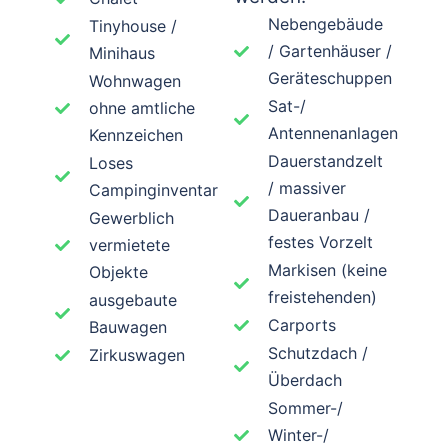
Nebengebäude
Tinyhouse /
/ Gartenhäuser /
Minihaus
Geräteschuppen
Wohnwagen
Sat-/
ohne amtliche
Antennenanlagen
Kennzeichen
Dauerstandzelt
Loses
/ massiver
Campinginventar
Daueranbau /
Gewerblich
festes Vorzelt
vermietete
Markisen (keine
Objekte
freistehenden)
ausgebaute
Carports
Bauwagen
Schutzdach /
Zirkuswagen
Überdach
Sommer-/
Winter-/