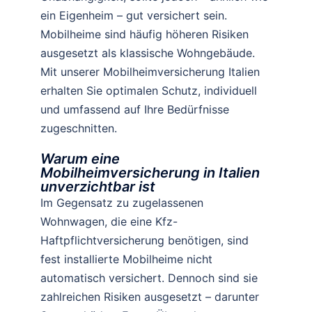
war
ach. 
ein Eigenheim – gut versichert sein.
en.
Man 
Mobilheime sind häufig höheren Risiken
Dies 
fühlt 
ausgesetzt als klassische Wohngebäude.
kan
sich 
Mit unserer Mobilheimversicherung Italien
n 
gut 
ich 
aufg
erhalten Sie optimalen Schutz, individuell
nur 
eho
und umfassend auf Ihre Bedürfnisse
best
ben.
zugeschnitten.
ätig
Viel
en. 
en 
Warum eine
Mobilheimversicherung in Italien
Die 
Dan
unverzichtbar ist
Abw
k
Im Gegensatz zu zugelassenen
icklu
Wohnwagen, die eine Kfz-
ng 
war 
Haftpflichtversicherung benötigen, sind
unk
fest installierte Mobilheime nicht
omp
automatisch versichert. Dennoch sind sie
lizie
zahlreichen Risiken ausgesetzt – darunter
rt, 